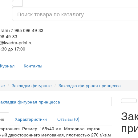
gram
+7 965 096-49-33
096-49-33
o@kvadra-print.ru
:30 до 17:00
Журнал
Контакты
ные
Закладки фигурные
Закладка фигурная принцесса
За
ие
Характеристики
Отзывы (0)
пр
картонная. Размер: 165х40 мм. Материал: картон
ый двухстороннего мелования, плотностью 270 г/кв.м