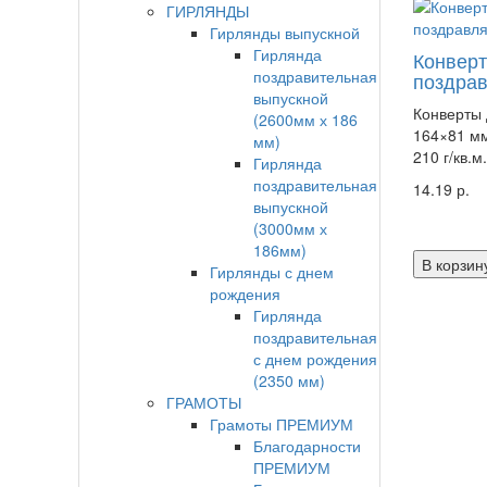
ГИРЛЯНДЫ
Гирлянды выпускной
Гирлянда
Конверт
поздравительная
поздра
выпускной
Конверты 
(2600мм х 186
164×81 мм
мм)
210 г/кв.м
Гирлянда
поздравительная
14.19 р.
выпускной
(3000мм х
186мм)
В корзин
Гирлянды с днем
рождения
Гирлянда
поздравительная
с днем рождения
(2350 мм)
ГРАМОТЫ
Грамоты ПРЕМИУМ
Благодарности
ПРЕМИУМ