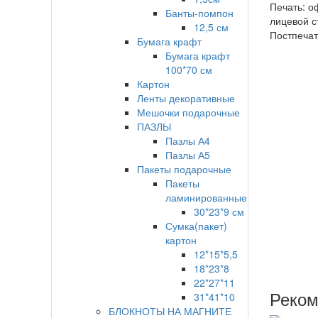
Печать: о
Банты-помпон
лицевой с
12,5 см
Постпечат
Бумага крафт
Бумага крафт
100*70 см
Картон
Ленты декоративные
Мешочки подарочные
ПАЗЛЫ
Пазлы А4
Пазлы А5
Пакеты подарочные
Пакеты
ламинированные
30*23*9 см
Сумка(пакет)
картон
12*15*5,5
18*23*8
22*27*11
Реком
31*41*10
БЛОКНОТЫ НА МАГНИТЕ