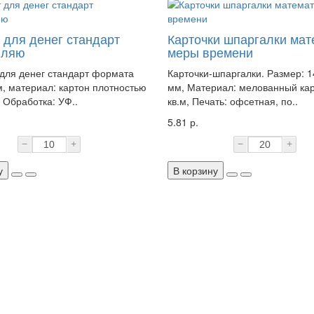
 для денег стандарт
Карточки шпаргалки мат
вляю
меры времени
для денег стандарт формата
Карточки-шпаргалки. Размер: 
, материал: картон плотностью
мм, Материал: мелованный кар
. Обработка: УФ..
кв.м, Печать: офсетная, по..
5.81 р.
−
+
−
+
у
В корзину