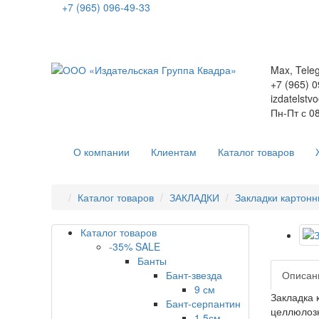
+7 (965) 096-49-33
Max, Tele
+7 (965) 
izdatelstv
Пн-Пт с 08
О компании
Клиентам
Каталог товаров
Каталог товаров
ЗАКЛАДКИ
Закладки картон
Каталог товаров
-35% SALE
Банты
Бант-звезда
Описан
9 см
Закладка 
Бант-серпантин
целлюлозн
1,5см