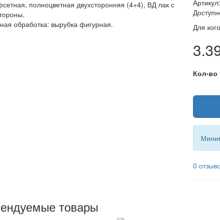
Артикул
фсетная, полноцветная двухсторонняя (4+4), ВД лак с
Доступн
тороны.
ная обработка: вырубка фигурная.
Для ког
3.39
Кол-во
Миним
0 отзыв
ендуемые товары