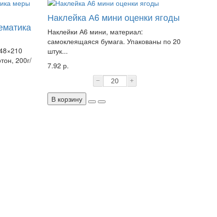
Наклейка А6 мини оценки ягоды
ематика
Наклейки А6 мини, материал:
самоклеящаяся бумага. Упакованы по 20
148×210
штук...
тон, 200г/
7.92 р.
−
+
В корзину