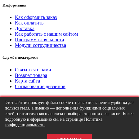
Информация
Как оформить заказ
Как оплатить
Доставка
Как работать с нашим сайтом
Программа лояльности
Модули сотрудничества
Служба поддержки
Связаться с нами
Возврат товара
Карта сайта
Согласование дизайнов
Личный кабинет
Этот сайт использует файлы cookie с целью повышения удобства для
пользователя, а именно — дополнения функциями социальных
Личный кабинет
сетей, статистического анализа и выбора сторонних сервисов. Более
История заказов
подробную информацию см. на странице
Политика
Мои закладки
конфиденциальности
.
Рассылка новостей