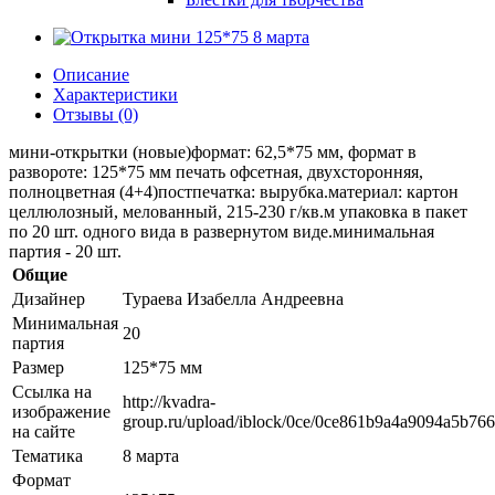
Описание
Характеристики
Отзывы (0)
мини-открытки (новые)формат: 62,5*75 мм, формат в
развороте: 125*75 мм печать офсетная, двухсторонняя,
полноцветная (4+4)постпечатка: вырубка.материал: картон
целлюлозный, мелованный, 215-230 г/кв.м упаковка в пакет
по 20 шт. одного вида в развернутом виде.минимальная
партия - 20 шт.
Общие
Дизайнер
Тураева Изабелла Андреевна
Минимальная
20
партия
Размер
125*75 мм
Ссылка на
http://kvadra-
изображение
group.ru/upload/iblock/0ce/0ce861b9a4a9094a5b76
на сайте
Тематика
8 марта
Формат