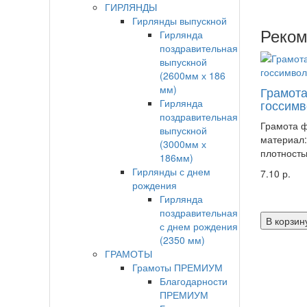
ГИРЛЯНДЫ
Гирлянды выпускной
Реком
Гирлянда
поздравительная
выпускной
(2600мм х 186
мм)
Грамота
Гирлянда
госсимв
поздравительная
Грамота ф
выпускной
материал:
(3000мм х
плотностью
186мм)
Гирлянды с днем
7.10 р.
рождения
Гирлянда
поздравительная
В корзин
с днем рождения
(2350 мм)
ГРАМОТЫ
Грамоты ПРЕМИУМ
Благодарности
ПРЕМИУМ