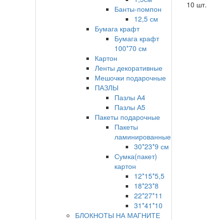
10 шт.
Банты-помпон
12,5 см
Бумага крафт
Бумага крафт
100*70 см
Картон
Ленты декоративные
Мешочки подарочные
ПАЗЛЫ
Пазлы А4
Пазлы А5
Пакеты подарочные
Пакеты
ламинированные
30*23*9 см
Сумка(пакет)
картон
12*15*5,5
18*23*8
22*27*11
31*41*10
БЛОКНОТЫ НА МАГНИТЕ