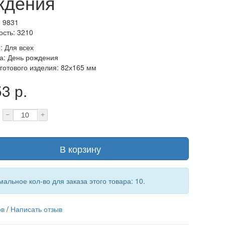
ждения
: 9831
ость: 3210
о
:
Для всех
а
:
День рождения
готового изделия
:
82х165 мм
3 р.
−
+
В корзину
альное кол-во для заказа этого товара: 10.
ов
/
Написать отзыв