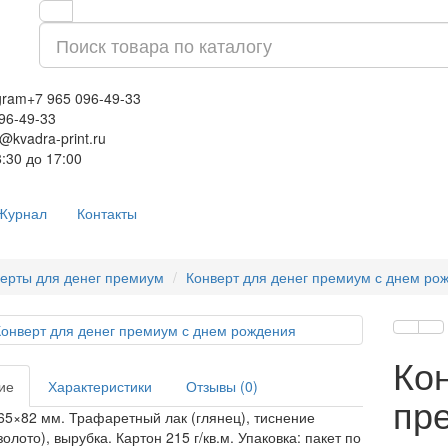
gram
+7 965 096-49-33
096-49-33
o@kvadra-print.ru
:30 до 17:00
Журнал
Контакты
ерты для денег премиум
Конверт для денег премиум с днем ро
Кон
ие
Характеристики
Отзывы (0)
пр
65×82 мм. Трафаретный лак (глянец), тиснение
олото), вырубка. Картон 215 г/кв.м. Упаковка: пакет по