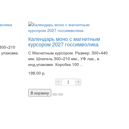
Календарь моно с магнитным
курсором 2027 госсимволика
 300×210
 упаковке.
С Магнитным курсором. Размер: 300×440
мм, Шпигель 300×210 мм., УФ лак., в
инд.упаковке. Коробка 100 ..
198.00 р.
−
+
В корзину