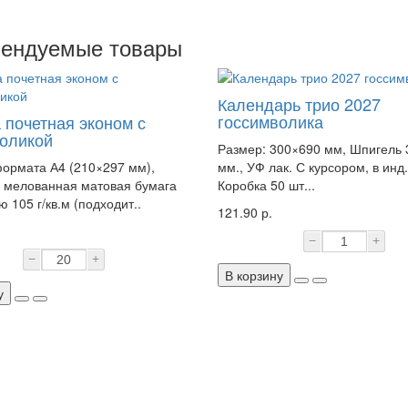
ендуемые товары
Календарь трио 2027
госсимволика
 почетная эконом с
оликой
Размер: 300×690 мм, Шпигель
ормата А4 (210×297 мм),
мм., УФ лак. С курсором, в инд.
 мелованная матовая бумага
Коробка 50 шт...
 105 г/кв.м (подходит..
121.90 р.
−
+
−
+
В корзину
у