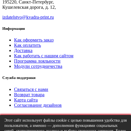
195220, Санкт-Петербург,
Кушелевская дорога, д. 12,
izdatelstvo@kvadra-print.ru
Информация
Как оформить заказ
Как оплатить
Доставка
Как работать с нашим сайтом
Программа лояльности
Модули сотрудничества
Служба поддержки
Связаться с нами
Возврат товара
Карта сайта
Согласование дизайнов
Личный кабинет
Этот сайт использует файлы cookie с целью повышения удобства для
пользователя, а именно — дополнения функциями социальных
Личный кабинет
сетей, статистического анализа и выбора сторонних сервисов. Более