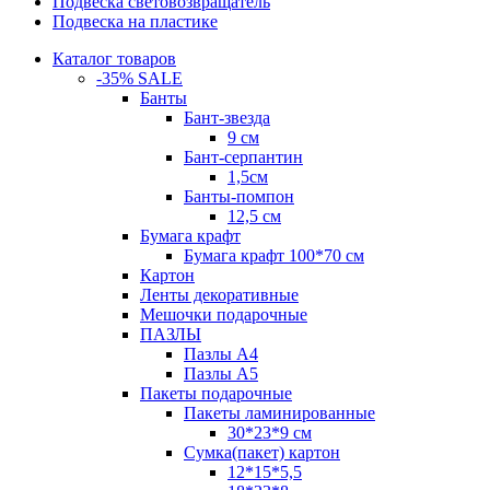
Подвеска световозвращатель
Подвеска на пластике
Каталог товаров
-35% SALE
Банты
Бант-звезда
9 см
Бант-серпантин
1,5см
Банты-помпон
12,5 см
Бумага крафт
Бумага крафт 100*70 см
Картон
Ленты декоративные
Мешочки подарочные
ПАЗЛЫ
Пазлы А4
Пазлы А5
Пакеты подарочные
Пакеты ламинированные
30*23*9 см
Сумка(пакет) картон
12*15*5,5